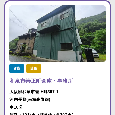
賃貸
建物
和泉市善正町倉庫・事務所
大阪府和泉市善正町367-1
河内長野(南海高野線)
車16分
賃料：30万円（坪単価：6,297円）