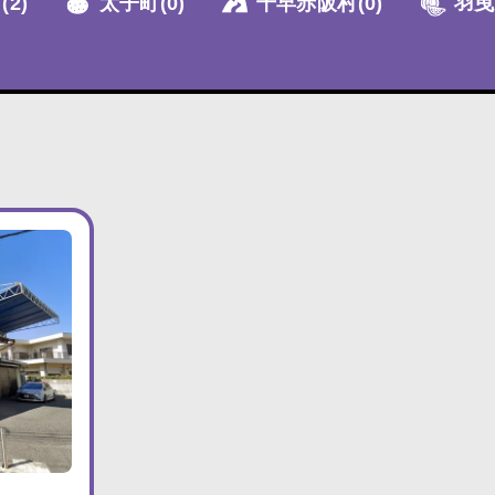
町
(2)
太子町
(0)
千早赤阪村
(0)
羽曳