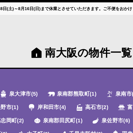
月8日(土)～8月16日(日)まで休業とさせていただきます。ご不便をお
南大阪の物件一覧
泉大津市
(5)
泉南郡熊取町
(1)
泉南市
長野市
(1)
岸和田市
(4)
高石市
(2)
富
郡忠岡町
(2)
泉南郡田尻町
(1)
泉佐野市
(6)