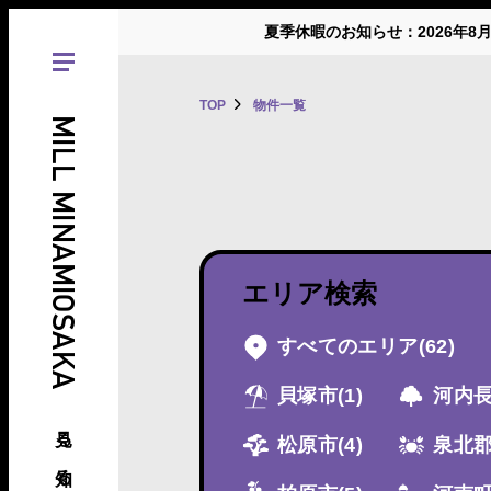
夏季休暇のお知らせ：2026年8
TOP
物件一覧
MILL MINAMIOSAKA
エリア検索
すべてのエリア
(62)
貝塚市
(1)
河内
見る、知る、南大阪の倉庫･工場
松原市
(4)
泉北