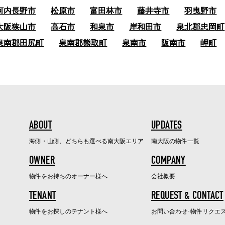
河内長野市
松原市
富田林市
藤井寺市
羽曳野市
大阪狭山市
高石市
和泉市
岸和田市
泉北郡忠岡町
泉南郡田尻町
泉南郡熊取町
泉南市
阪南市
岬町
ABOUT
UPDATES
海側・山側、どちらも選べる南大阪エリア
南大阪の物件一覧
OWNER
COMPANY
物件をお持ちのオーナー様へ
会社概要
TENANT
REQUEST & CONTACT
物件をお探しのテナント様へ
お問い合わせ･物件リクエ