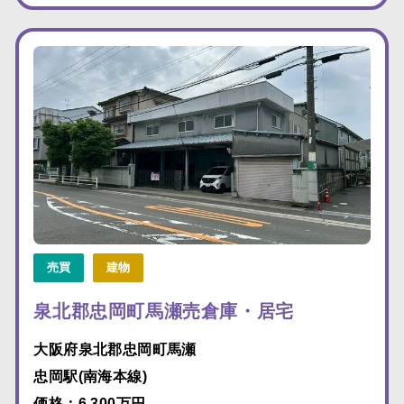
売買
建物
泉北郡忠岡町馬瀬売倉庫・居宅
大阪府泉北郡忠岡町馬瀬
忠岡駅(南海本線)
価格：6,300万円