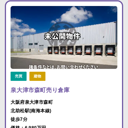
売買
建物
泉大津市森町売り倉庫
大阪府泉大津市森町
北助松駅(南海本線)
徒歩7分
価格：6,980万円