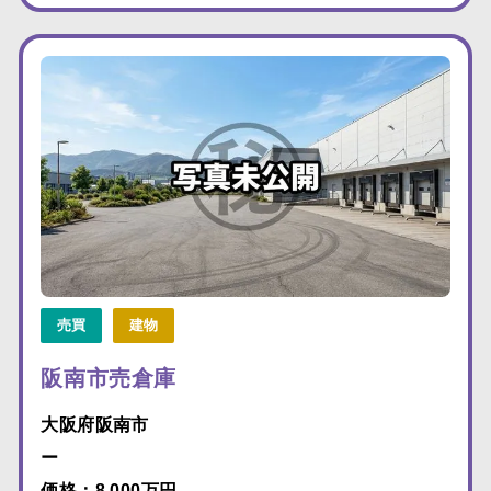
売買
建物
阪南市売倉庫
大阪府阪南市
ー
価格：8,000万円