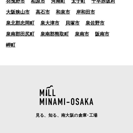
羽曳野市
柏原市
河南町
太子町
千早赤坂村
大阪狭山市
高石市
和泉市
岸和田市
泉北郡忠岡町
泉大津市
貝塚市
泉佐野市
泉南郡田尻町
泉南郡熊取町
泉南市
阪南市
岬町
見る、知る、南大阪の倉庫･工場