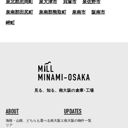
泉北郡忠岡町
泉大津市
貝塚市
泉佐野市
泉南郡田尻町
泉南郡熊取町
泉南市
阪南市
岬町
見る、知る、南大阪の倉庫･工場
ABOUT
UPDATES
海側・山側、どちらも選べる南大阪エ
南大阪の物件一覧
リア