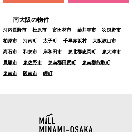
南大阪の物件
河内長野市
松原市
富田林市
藤井寺市
羽曳野市
柏原市
河南町
太子町
千早赤坂村
大阪狭山市
高石市
和泉市
岸和田市
泉北郡忠岡町
泉大津市
貝塚市
泉佐野市
泉南郡田尻町
泉南郡熊取町
泉南市
阪南市
岬町