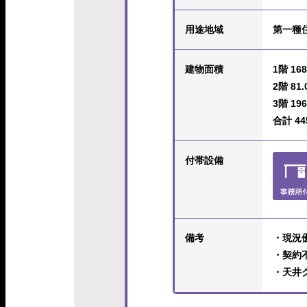
用途地域
第一種
建物面積
1階 168
2階 81.
3階 196
合計 445
付帯設備
備考
・現況
・契約
・天井