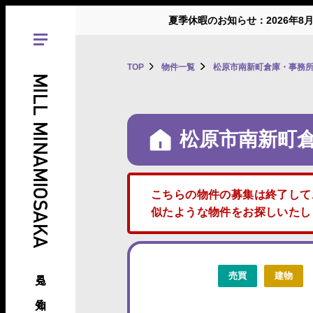
夏季休暇のお知らせ：2026年8
TOP
物件一覧
松原市南新町倉庫・事務
MILL MINAMIOSAKA
松原市南新町
こちらの物件の募集は終了して
似たような物件をお探しいた
見る、知る、南大阪の倉庫･工場
売買
建物