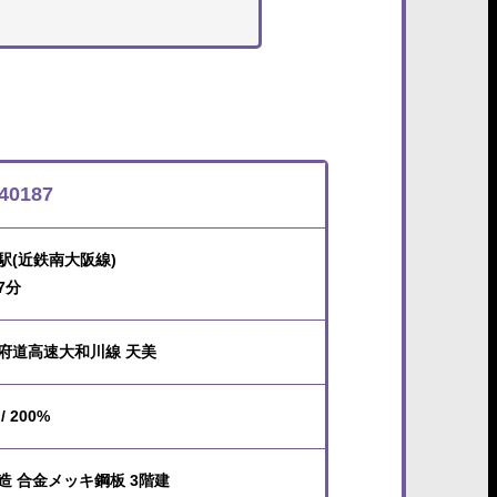
40187
駅(近鉄南大阪線)
7分
府道高速大和川線 天美
/ 200%
造 合金メッキ鋼板 3階建