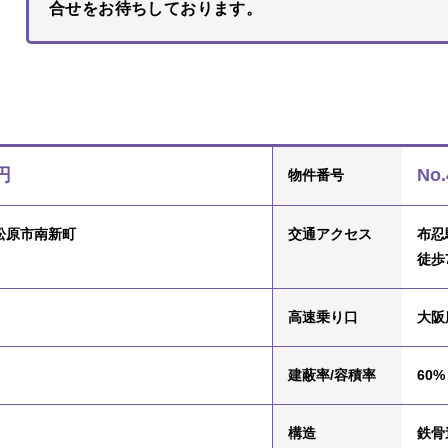
合せをお待ちしております。
円
No.
物件番号
松原市南新町
交通
アクセス
布忍
徒歩
高速乗り口
大阪
建蔽率/容積率
60% 
構造
鉄骨