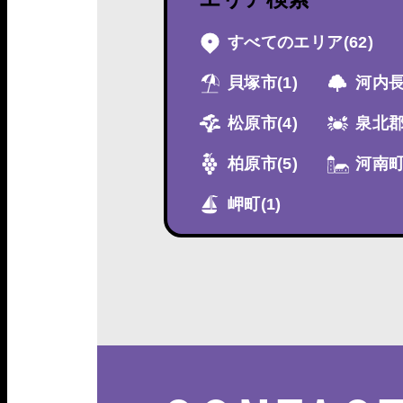
すべてのエリア
(62)
貝塚市
(1)
河内
松原市
(4)
泉北
柏原市
(5)
河南
岬町
(1)