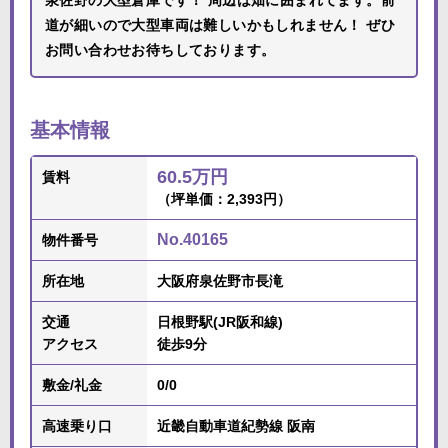
泉佐野の大型倉庫です！ 周辺は畑に囲まれてます。前
道が細いので大型車両は難しいかもしれません！ ぜひ
お問い合わせお待ちしております。
基本情報
60.5万円
賃料
（坪単価：2,393円）
No.40165
物件番号
所在地
大阪府泉佐野市長滝
交通
日根野駅(JR阪和線)
アクセス
徒歩9分
敷金/礼金
0/0
高速乗り口
近畿自動車道紀勢線 阪南