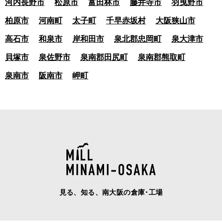
河内長野市
松原市
富田林市
藤井寺市
羽曳野市
柏原市
河南町
太子町
千早赤坂村
大阪狭山市
高石市
和泉市
岸和田市
泉北郡忠岡町
泉大津市
貝塚市
泉佐野市
泉南郡田尻町
泉南郡熊取町
泉南市
阪南市
岬町
見る、知る、南大阪の倉庫･工場