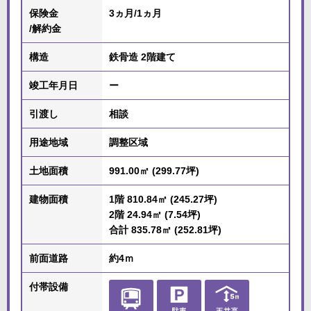
保険金
3ヵ月/1ヵ月
/解約金
構造
鉄骨造 2階建て
竣工年月日
ー
引渡し
相談
用途地域
調整区域
土地面積
991.00㎡ (299.77坪)
建物面積
1階 810.84㎡ (245.27坪)
2階 24.94㎡ (7.54坪)
合計 835.78㎡ (252.81坪)
前面道路
約4ｍ
付帯設備