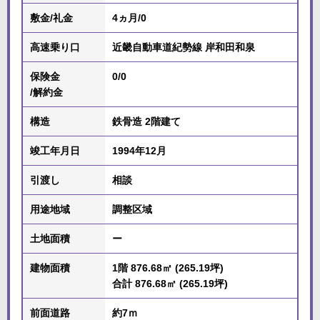
敷金/礼金
4ヵ月/0
高速乗り口
近畿自動車道紀勢線 岸和田和泉
保険金
0/0
/解約金
構造
鉄骨造 2階建て
竣工年月日
1994年12月
引渡し
相談
用途地域
調整区域
土地面積
ー
建物面積
1階 876.68㎡ (265.19坪)
合計 876.68㎡ (265.19坪)
前面道路
約7ｍ