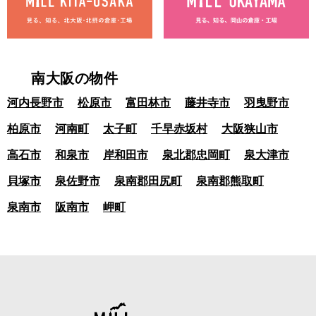
南大阪の物件
河内長野市
松原市
富田林市
藤井寺市
羽曳野市
柏原市
河南町
太子町
千早赤坂村
大阪狭山市
高石市
和泉市
岸和田市
泉北郡忠岡町
泉大津市
貝塚市
泉佐野市
泉南郡田尻町
泉南郡熊取町
泉南市
阪南市
岬町