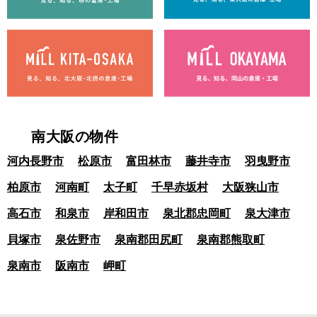
南大阪の物件
河内長野市
松原市
富田林市
藤井寺市
羽曳野市
柏原市
河南町
太子町
千早赤坂村
大阪狭山市
高石市
和泉市
岸和田市
泉北郡忠岡町
泉大津市
貝塚市
泉佐野市
泉南郡田尻町
泉南郡熊取町
泉南市
阪南市
岬町