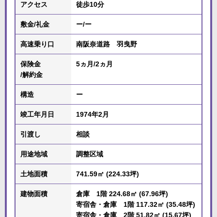
アクセス
徒歩10分
敷金/礼金
ー/ー
高速乗り口
南阪奈道路 羽曳野
保険金
5ヵ月/2ヵ月
/解約金
構造
ー
竣工年月日
1974年2月
引渡し
相談
用途地域
調整区域
土地面積
741.59㎡ (224.33坪)
建物面積
倉庫 1階 224.68㎡ (67.96坪)
寄宿舎・倉庫 1階 117.32㎡ (35.48坪)
寄宿舎・倉庫 2階 51.82㎡ (15.67坪)