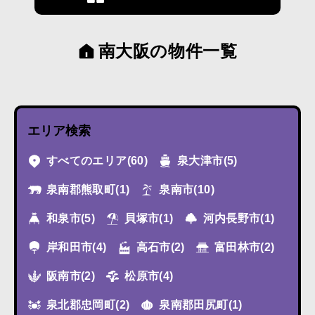
南大阪の物件一覧
エリア検索
すべてのエリア
(60)
泉大津市
(5)
泉南郡熊取町
(1)
泉南市
(10)
和泉市
(5)
貝塚市
(1)
河内長野市
(1)
岸和田市
(4)
高石市
(2)
富田林市
(2)
阪南市
(2)
松原市
(4)
泉北郡忠岡町
(2)
泉南郡田尻町
(1)