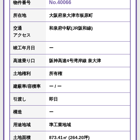
No.40066
物件番号
所在地
大阪府泉大津市板原町
交通
和泉府中駅(JR阪和線)
アクセス
竣工年月日
ー
高速乗り口
阪神高速4号湾岸線 泉大津
土地権利
所有権
建蔽率/容積率
ー / ー
引渡し
即日
構造
ー
用途地域
準工業地域
土地面積
873.41㎡ (264.20坪)