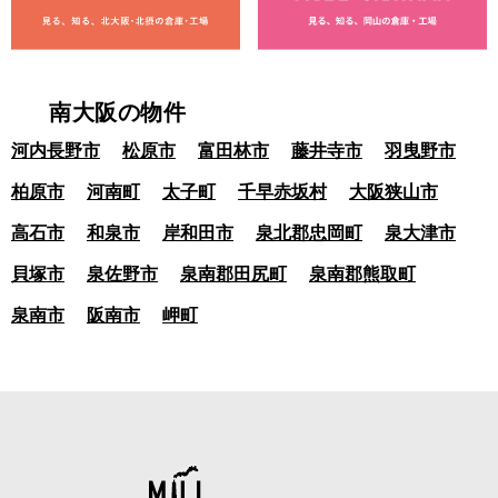
南大阪の物件
河内長野市
松原市
富田林市
藤井寺市
羽曳野市
柏原市
河南町
太子町
千早赤坂村
大阪狭山市
高石市
和泉市
岸和田市
泉北郡忠岡町
泉大津市
貝塚市
泉佐野市
泉南郡田尻町
泉南郡熊取町
泉南市
阪南市
岬町