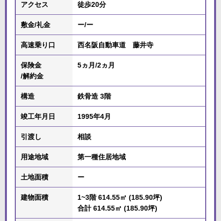
アクセス
徒歩20分
敷金/礼金
ー/ー
高速乗り口
西名阪自動車道 藤井寺
保険金
5ヵ月/2ヵ月
/解約金
構造
鉄骨造 3階
竣工年月日
1995年4月
引渡し
相談
用途地域
第一種住居地域
土地面積
ー
建物面積
1~3階 614.55㎡ (185.90坪)
合計 614.55㎡ (185.90坪)