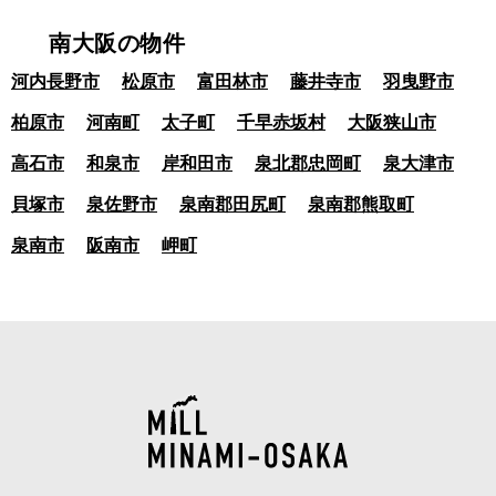
南大阪の物件
河内長野市
松原市
富田林市
藤井寺市
羽曳野市
柏原市
河南町
太子町
千早赤坂村
大阪狭山市
高石市
和泉市
岸和田市
泉北郡忠岡町
泉大津市
貝塚市
泉佐野市
泉南郡田尻町
泉南郡熊取町
泉南市
阪南市
岬町