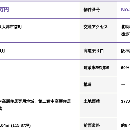
0万円
No.
物件番号
泉大津市森町
交通
アクセス
北助
徒歩
4月
高速乗り口
阪神
建蔽率/容積率
60% 
構造
ー
中高層住居専用地域、第二種中高層住居
土地面積
377.
域
.04㎡ (115.87坪)
前面道路
約8.