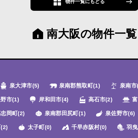
物件一覧にもどる
南大阪の物件一覧
泉大津市
(5)
泉南郡熊取町
(1)
泉南市
長野市
(1)
岸和田市
(4)
高石市
(2)
富
郡忠岡町
(2)
泉南郡田尻町
(1)
泉佐野市
(6)
町
(2)
太子町
(0)
千早赤阪村
(0)
羽曳