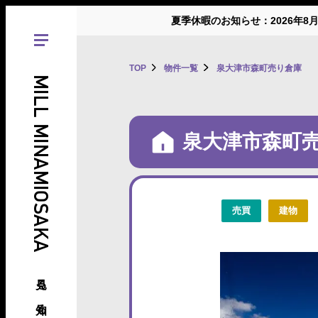
夏季休暇のお知らせ：2026年8
TOP
物件一覧
泉大津市森町売り倉庫
MILL MINAMIOSAKA
泉大津市森町
売買
建物
見る、知る、南大阪の倉庫･工場