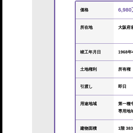
6,98
価格
所在地
大阪府
竣工年月日
1968年
土地権利
所有権
引渡し
即日
用途地域
第一種
専用地
建物面積
1階 383