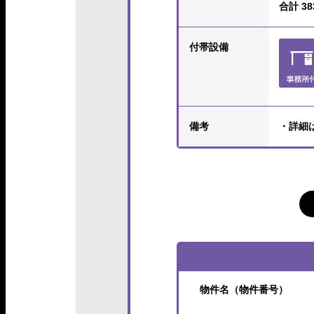
合計 383
付帯設備
備考
・詳細
物件名（物件番号）