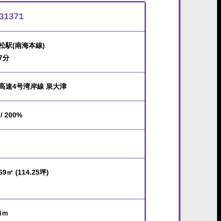
31371
松駅(南海本線)
7分
高速4号湾岸線 泉大津
/ 200%
69㎡ (114.25坪)
4ｍ