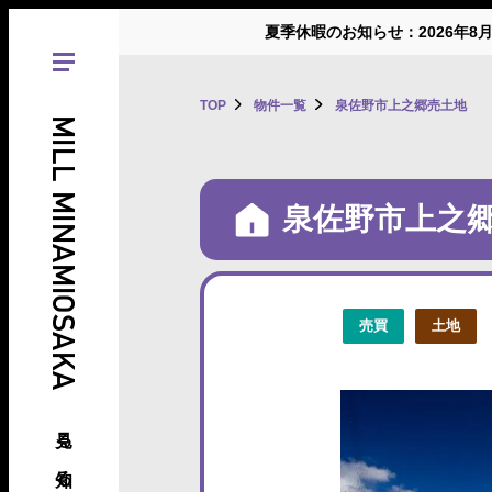
夏季休暇のお知らせ：2026年8
TOP
物件一覧
泉佐野市上之郷売土地
MILL MINAMIOSAKA
泉佐野市上之
売買
土地
見る、知る、南大阪の倉庫･工場