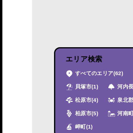
エリア検索
すべてのエリア
(62)
貝塚市
(1)
河内
松原市
(4)
泉北
柏原市
(5)
河南
岬町
(1)