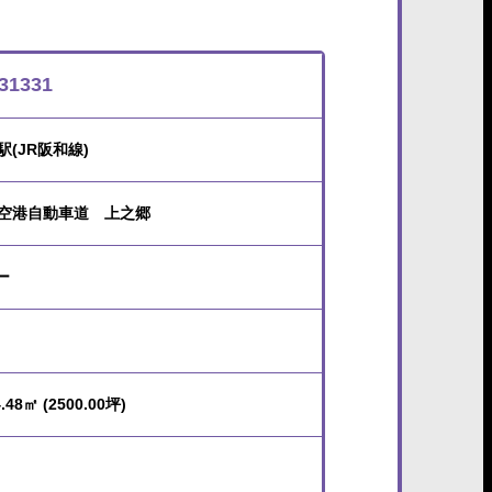
31331
駅(JR阪和線)
空港自動車道 上之郷
 ー
.48㎡ (2500.00坪)