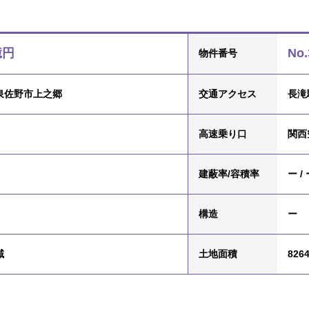
億円
No.
物件番号
泉佐野市上之郷
交通
アクセス
長滝
高速乗り口
関西
建蔽率/容積率
ー /
構造
ー
域
土地面積
8264