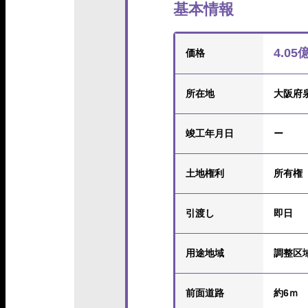
基本情報
4.05
価格
所在地
大阪府
竣工年月日
ー
土地権利
所有権
引渡し
即日
用途地域
調整区
前面道路
約6ｍ