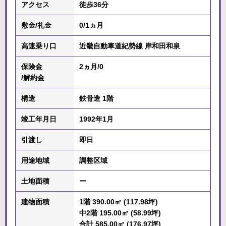
アクセス
徒歩36分
敷金/礼金
0/1ヵ月
高速乗り口
近畿自動車道紀勢線 岸和田和泉
保険金
2ヵ月/0
/解約金
構造
鉄骨造 1階
竣工年月日
1992年1月
引渡し
即日
用途地域
調整区域
土地面積
ー
建物面積
1階 390.00㎡ (117.98坪)
中2階 195.00㎡ (58.99坪)
合計 585.00㎡ (176.97坪)