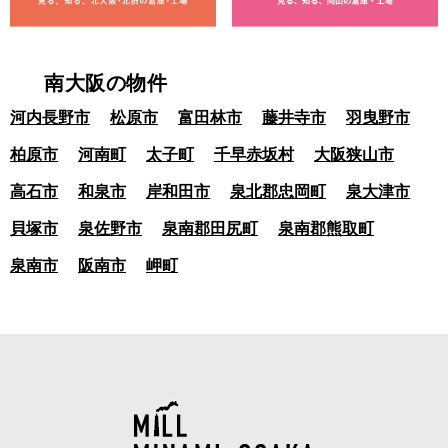
南大阪の物件
河内長野市
松原市
富田林市
藤井寺市
羽曳野市
柏原市
河南町
太子町
千早赤坂村
大阪狭山市
高石市
和泉市
岸和田市
泉北郡忠岡町
泉大津市
貝塚市
泉佐野市
泉南郡田尻町
泉南郡熊取町
泉南市
阪南市
岬町