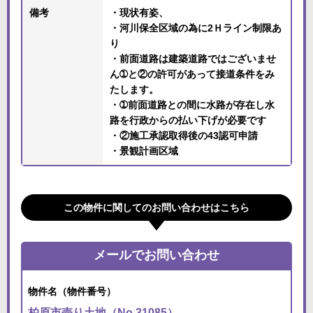
備考
・現状有姿、
・河川保全区域の為に2Ｈライン制限あ
り
・前面道路は建築道路ではございませ
ん➀と②の許可があって接道条件をみ
たします。
・➀前面道路との間に水路が存在し水
路を行政からの払い下げが必要です
・②施工承認取得後の43認可申請
・景観計画区域
この物件に関してのお問い合わせはこちら
メールでお問い合わせ
物件名（物件番号）
柏原市売り土地（No.31085）