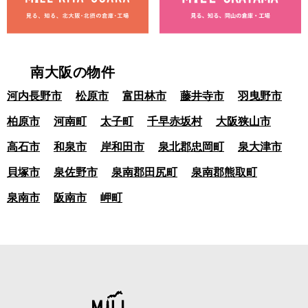
南大阪の物件
河内長野市
松原市
富田林市
藤井寺市
羽曳野市
柏原市
河南町
太子町
千早赤坂村
大阪狭山市
高石市
和泉市
岸和田市
泉北郡忠岡町
泉大津市
貝塚市
泉佐野市
泉南郡田尻町
泉南郡熊取町
泉南市
阪南市
岬町