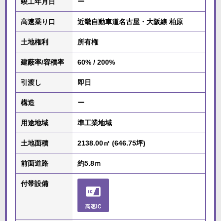
竣工年月日
ー
高速乗り口
近畿自動車道名古屋・大阪線 柏原
土地権利
所有権
建蔽率/容積率
60% / 200%
引渡し
即日
構造
ー
用途地域
準工業地域
土地面積
2138.00㎡ (646.75坪)
前面道路
約5.8ｍ
付帯設備