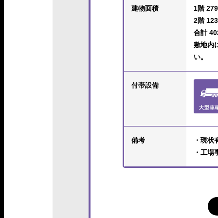
建物面積
1階 279
2階 123
合計 402
敷地内
い。
付帯設備
備考
・現状
・工場