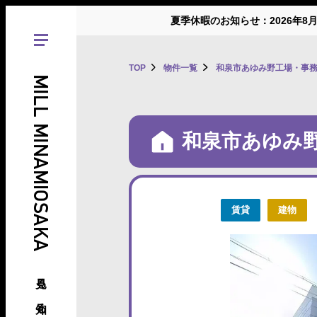
夏季休暇のお知らせ：2026年8
TOP
物件一覧
和泉市あゆみ野工場・事
MILL MINAMIOSAKA
和泉市あゆみ
賃貸
建物
見る、知る、南大阪の倉庫･工場