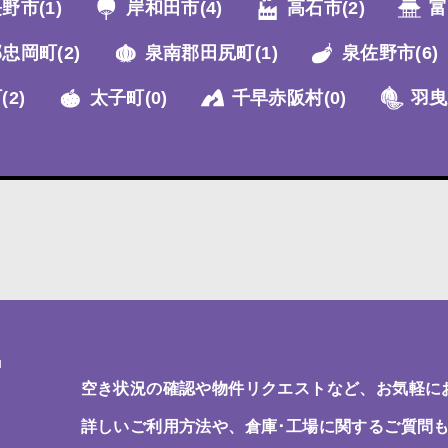
長野市
(1)
岸和田市
(4)
高石市
(2)
富
郡忠岡町
(2)
泉南郡田尻町
(1)
泉佐野市
(6)
町
(2)
太子町
(0)
千早赤阪村
(0)
羽曳
T
空き状況の確認や物件リクエストなど、お気軽に
詳しいご利用方法や、倉庫･工場に関するご質問