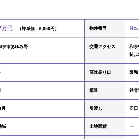
27万円
No.
物件番号
（坪単価：6,050円）
和泉市あゆみ野
交通
アクセス
和泉
徒歩
ー
高速乗り口
阪和
月
構造
鉄骨
6月
引渡し
即日
地域
土地面積
ー