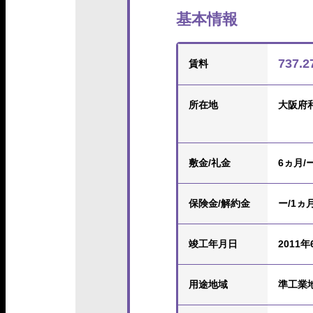
基本情報
737.
賃料
所在地
大阪府
敷金/礼金
6ヵ月/
保険金
/解約金
ー/1ヵ
竣工年月日
2011年
用途地域
準工業