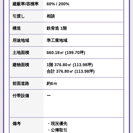
建蔽率/容積率
60% / 200%
引渡し
相談
構造
鉄骨造 1階
用途地域
準工業地域
土地面積
660.18㎡ (199.70坪)
建物面積
1階 376.80㎡ (113.98坪)
合計 376.80㎡ (113.98坪)
前面道路
約6ｍ
付帯設備
ー
備考
・現況優先
・公簿取引