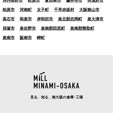
河内長野市
松原市
富田林市
藤井寺市
羽曳野市
柏原市
河南町
太子町
千早赤坂村
大阪狭山市
高石市
和泉市
岸和田市
泉北郡忠岡町
泉大津市
貝塚市
泉佐野市
泉南郡田尻町
泉南郡熊取町
泉南市
阪南市
岬町
見る、知る、南大阪の倉庫･工場