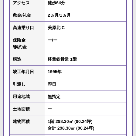
アクセス
徒歩64分
敷金/礼金
2ヵ月/1ヵ月
高速乗り口
美原北IC
保険金
ー/ー
/解約金
構造
軽量鉄骨造 1階
竣工年月日
1995年
引渡し
即日
用途地域
無指定
土地面積
ー
建物面積
1階 298.30㎡ (90.24坪)
合計 298.30㎡ (90.24坪)