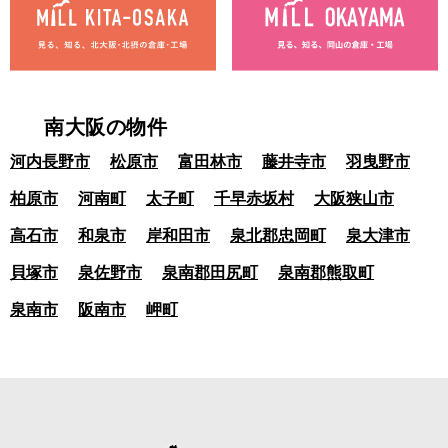
南大阪の物件
河内長野市
松原市
富田林市
藤井寺市
羽曳野市
柏原市
河南町
太子町
千早赤坂村
大阪狭山市
高石市
和泉市
岸和田市
泉北郡忠岡町
泉大津市
貝塚市
泉佐野市
泉南郡田尻町
泉南郡熊取町
泉南市
阪南市
岬町