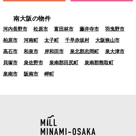
南大阪の物件
河内長野市
松原市
富田林市
藤井寺市
羽曳野市
柏原市
河南町
太子町
千早赤坂村
大阪狭山市
高石市
和泉市
岸和田市
泉北郡忠岡町
泉大津市
貝塚市
泉佐野市
泉南郡田尻町
泉南郡熊取町
泉南市
阪南市
岬町