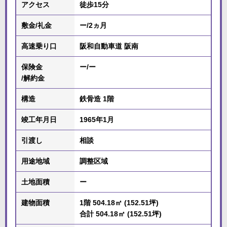
アクセス
徒歩15分
敷金/礼金
ー/2ヵ月
高速乗り口
阪和自動車道 阪南
保険金
ー/ー
/解約金
構造
鉄骨造 1階
竣工年月日
1965年1月
引渡し
相談
用途地域
調整区域
土地面積
ー
建物面積
1階 504.18㎡ (152.51坪)
合計 504.18㎡ (152.51坪)