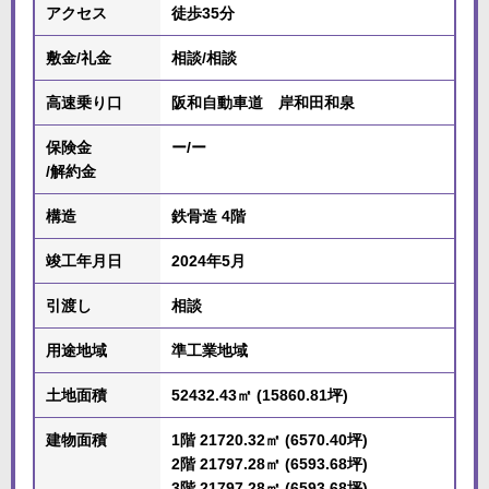
アクセス
徒歩35分
敷金/礼金
相談/相談
高速乗り口
阪和自動車道 岸和田和泉
保険金
ー/ー
/解約金
構造
鉄骨造 4階
竣工年月日
2024年5月
引渡し
相談
用途地域
準工業地域
土地面積
52432.43㎡ (15860.81坪)
建物面積
1階 21720.32㎡ (6570.40坪)
2階 21797.28㎡ (6593.68坪)
3階 21797.28㎡ (6593.68坪)