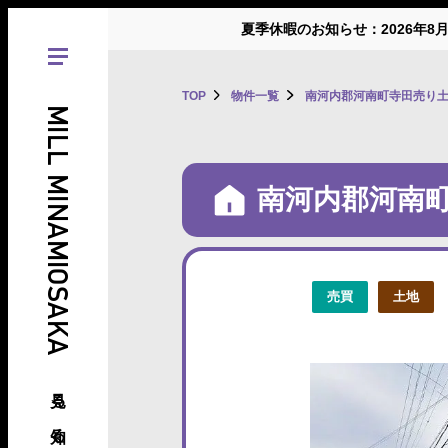
夏季休暇のお知らせ：2026年8
TOP
物件一覧
南河内郡河南町寺田売り土
MILL MINAMIOSAKA
南河内郡河南
売買
土地
見る、知る、南大阪の倉庫･工場