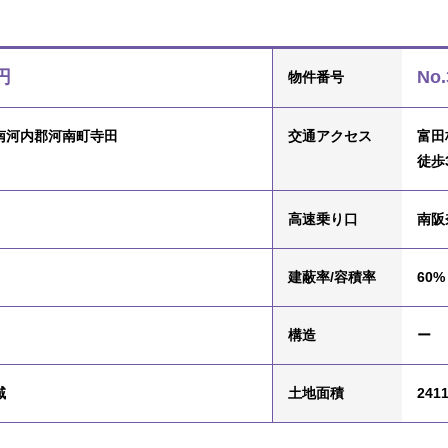
円
No.
物件番号
南河内郡河南町寺田
交通
アクセス
富田
徒歩
高速乗り口
南阪
建蔽率/容積率
60% 
構造
ー
域
土地面積
2411