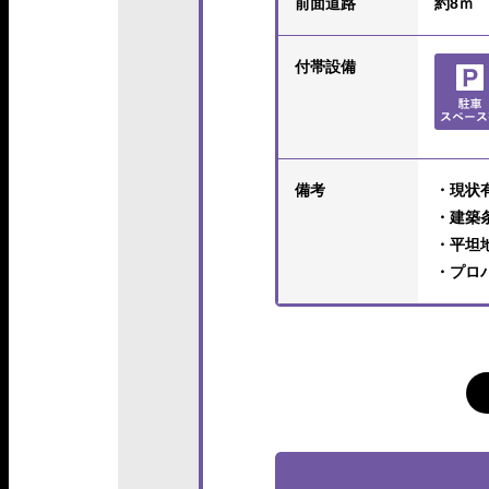
前面道路
約8ｍ
付帯設備
備考
・現状
・建築
・平坦
・プロ