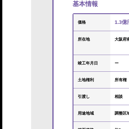
基本情報
1.3億
価格
所在地
大阪府
竣工年月日
ー
土地権利
所有権
引渡し
相談
用途地域
調整区