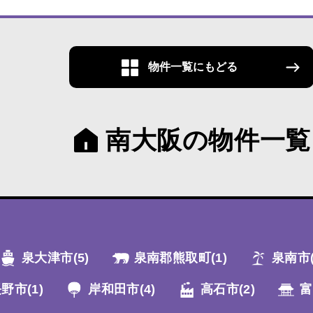
物件一覧にもどる
南大阪の物件一覧
泉大津市
(5)
泉南郡熊取町
(1)
泉南市
長野市
(1)
岸和田市
(4)
高石市
(2)
富