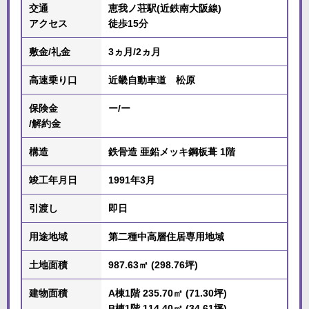
交通
恵我ノ荘駅(近鉄南大阪線)
アクセス
徒歩15分
敷金/礼金
3ヵ月/2ヵ月
高速乗り口
近畿自動車道 松原
保険金
ー/ー
/解約金
構造
鉄骨造 亜鉛メッキ鋼板葺 1階
竣工年月日
1991年3月
引渡し
即日
用途地域
第二種中高層住居専用地域
土地面積
987.63㎡ (298.76坪)
建物面積
A棟1階 235.70㎡ (71.30坪)
B棟1階 114.40㎡ (34.61坪)