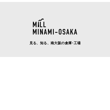
見る、知る、南大阪の倉庫･工場
ABOUT
UPDATES
海側・山側、どちらも選べる南大阪エ
南大阪の物件一覧
リア
OWNER
COMPANY
物件をお持ちのオーナー様へ
会社概要
TENANT
REQUEST & CONTACT
物件をお探しのテナント様へ
お問い合わせ･物件リクエスト