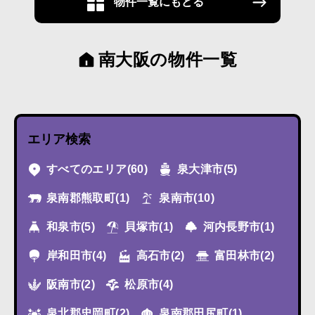
物件一覧にもどる
南大阪の物件一覧
エリア検索
すべてのエリア
(60)
泉大津市
(5)
泉南郡熊取町
(1)
泉南市
(10)
和泉市
(5)
貝塚市
(1)
河内長野市
(1)
岸和田市
(4)
高石市
(2)
富田林市
(2)
阪南市
(2)
松原市
(4)
泉北郡忠岡町
(2)
泉南郡田尻町
(1)