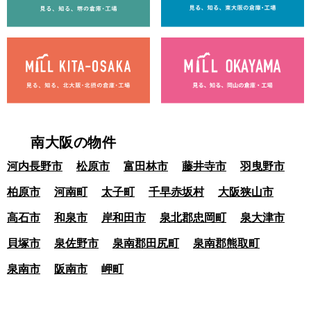
南大阪の物件
河内長野市
松原市
富田林市
藤井寺市
羽曳野市
柏原市
河南町
太子町
千早赤坂村
大阪狭山市
高石市
和泉市
岸和田市
泉北郡忠岡町
泉大津市
貝塚市
泉佐野市
泉南郡田尻町
泉南郡熊取町
泉南市
阪南市
岬町