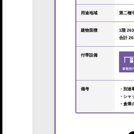
用途地域
第二種
建物面積
1階 263
合計 263
付帯設備
備考
・別途事
・シャッ
・倉庫