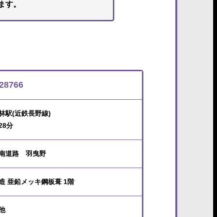
ます。
28766
林駅(近鉄長野線)
28分
南道路 羽曳野
造 亜鉛メッキ鋼板葺 1階
他