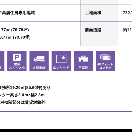
中高層住居専用地域
土地面積
722.
.77㎡ (79.79坪)
前面道路
約1
.77㎡ (79.79坪)
務所19.20㎡(85.60坪)あり
ター高さ3.0ｍ×幅2.3ｍ
の中2階部分は賃貸対象外