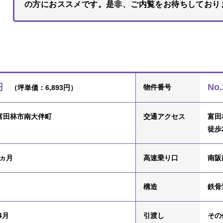
の方におススメです。是非、ご内覧をお待ちしており
円
No.
物件番号
（坪単価：6,893円）
富田林市南大伴町
交通
アクセス
富田
徒歩
2ヵ月
高速乗り口
南阪
構造
鉄骨
4月
引渡し
その