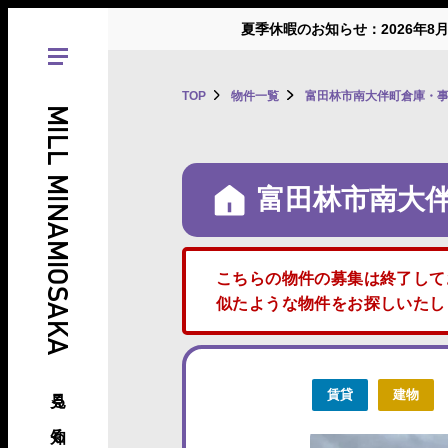
夏季休暇のお知らせ：2026年8
TOP
物件一覧
富田林市南大伴町倉庫・
MILL MINAMIOSAKA
富田林市南大
こちらの物件の募集は終了して
似たような物件をお探しいた
見る、知る、南大阪の倉庫･工場
賃貸
建物