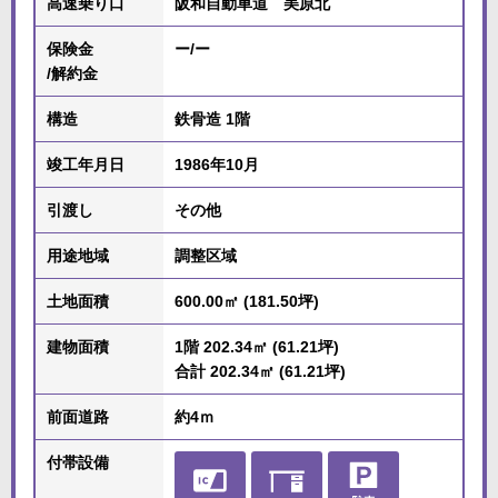
高速乗り口
阪和自動車道 美原北
保険金
ー/ー
/解約金
構造
鉄骨造 1階
竣工年月日
1986年10月
引渡し
その他
用途地域
調整区域
土地面積
600.00㎡ (181.50坪)
建物面積
1階 202.34㎡ (61.21坪)
合計 202.34㎡ (61.21坪)
前面道路
約4ｍ
付帯設備