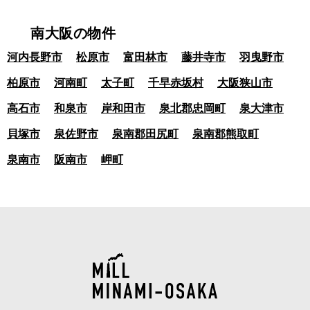
南大阪の物件
河内長野市
松原市
富田林市
藤井寺市
羽曳野市
柏原市
河南町
太子町
千早赤坂村
大阪狭山市
高石市
和泉市
岸和田市
泉北郡忠岡町
泉大津市
貝塚市
泉佐野市
泉南郡田尻町
泉南郡熊取町
泉南市
阪南市
岬町