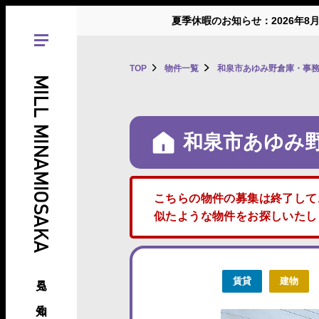
夏季休暇のお知らせ：2026年8
TOP
物件一覧
和泉市あゆみ野倉庫・事
MILL MINAMIOSAKA
和泉市あゆみ
こちらの物件の募集は終了して
似たような物件をお探しいた
見る、知る、南大阪の倉庫･工場
賃貸
建物