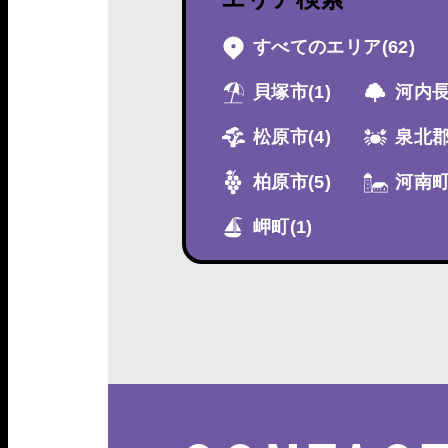
すべてのエリア
(62)
貝塚市
(1)
河内
松原市
(4)
泉北
柏原市
(5)
河南
岬町
(1)