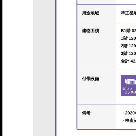
用途地域
準工業
建物面積
B1階 62
1階 120
2階 120
3階 120
合計 422
付帯設備
備考
・202
・検査