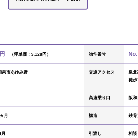
万円
No.
物件番号
（坪単価：3,128円）
和泉市あゆみ野
交通
アクセス
泉北
徒歩
高速乗り口
阪和
2ヵ月
構造
鉄骨
6月
引渡し
相談