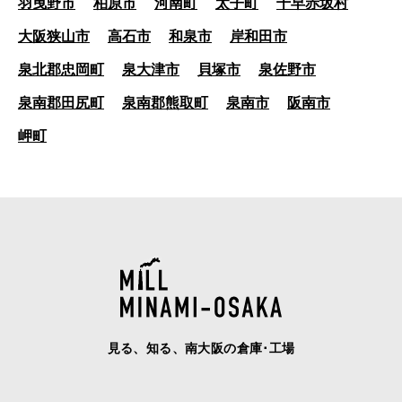
羽曳野市
柏原市
河南町
太子町
千早赤坂村
大阪狭山市
高石市
和泉市
岸和田市
泉北郡忠岡町
泉大津市
貝塚市
泉佐野市
泉南郡田尻町
泉南郡熊取町
泉南市
阪南市
岬町
見る、知る、南大阪の倉庫･工場