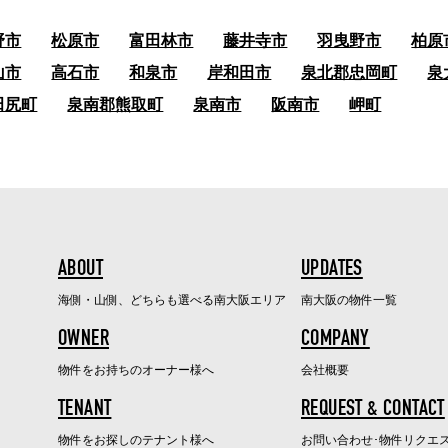
野市
松原市
富田林市
藤井寺市
羽曳野市
柏原
山市
高石市
和泉市
岸和田市
泉北郡忠岡町
泉
田尻町
泉南郡熊取町
泉南市
阪南市
岬町
ABOUT
UPDATES
海側・山側、どちらも選べる南大阪エリア
南大阪の物件一覧
OWNER
COMPANY
物件をお持ちのオーナー様へ
会社概要
TENANT
REQUEST & CONTACT
物件をお探しのテナント様へ
お問い合わせ･物件リクエ