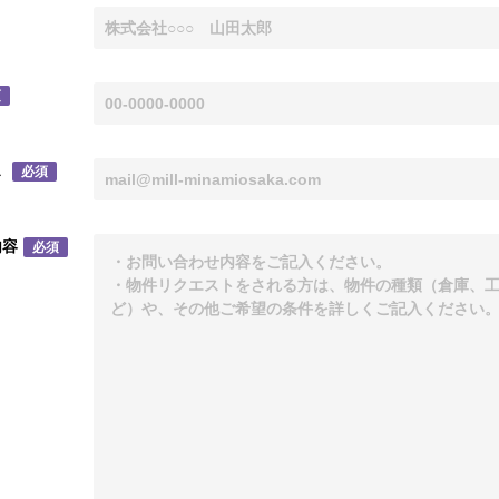
須
ス
必須
内容
必須