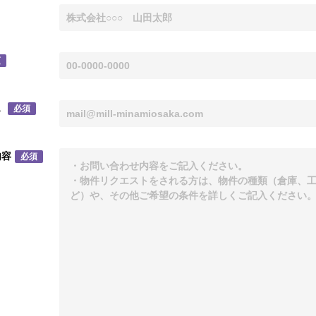
須
ス
必須
内容
必須