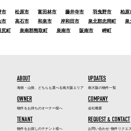
野市
松原市
富田林市
藤井寺市
羽曳野市
柏原
山市
高石市
和泉市
岸和田市
泉北郡忠岡町
泉
田尻町
泉南郡熊取町
泉南市
阪南市
岬町
ABOUT
UPDATES
海側・山側、どちらも選べる南大阪エリア
南大阪の物件一覧
OWNER
COMPANY
物件をお持ちのオーナー様へ
会社概要
TENANT
REQUEST & CONTACT
物件をお探しのテナント様へ
お問い合わせ･物件リクエ