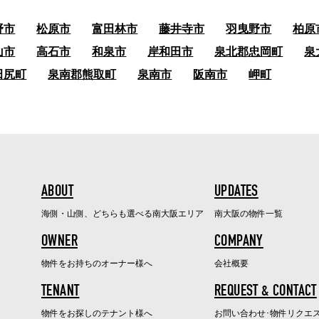
野市
松原市
富田林市
藤井寺市
羽曳野市
柏原
山市
高石市
和泉市
岸和田市
泉北郡忠岡町
泉
田尻町
泉南郡熊取町
泉南市
阪南市
岬町
ABOUT
UPDATES
海側・山側、どちらも選べる南大阪エリア
南大阪の物件一覧
OWNER
COMPANY
物件をお持ちのオーナー様へ
会社概要
TENANT
REQUEST & CONTACT
物件をお探しのテナント様へ
お問い合わせ･物件リクエ