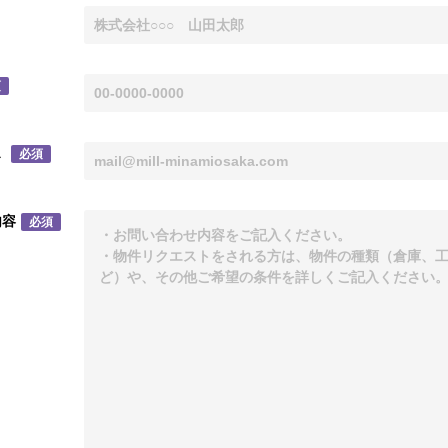
須
ス
必須
内容
必須