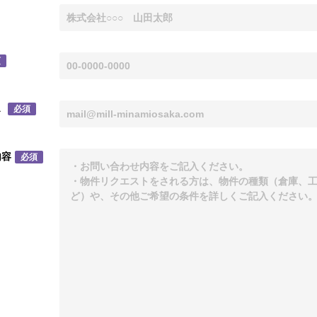
須
ス
必須
内容
必須