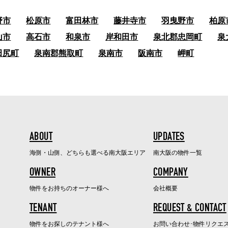
野市
松原市
富田林市
藤井寺市
羽曳野市
柏原
山市
高石市
和泉市
岸和田市
泉北郡忠岡町
泉
田尻町
泉南郡熊取町
泉南市
阪南市
岬町
ABOUT
UPDATES
海側・山側、どちらも選べる南大阪エリア
南大阪の物件一覧
OWNER
COMPANY
物件をお持ちのオーナー様へ
会社概要
TENANT
REQUEST & CONTACT
物件をお探しのテナント様へ
お問い合わせ･物件リクエ