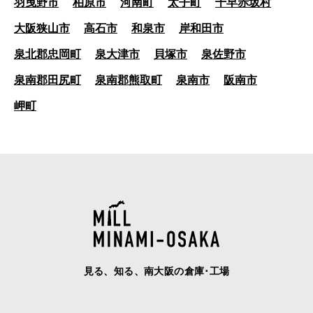
羽曳野市
柏原市
河南町
太子町
千早赤坂村
大阪狭山市
高石市
和泉市
岸和田市
泉北郡忠岡町
泉大津市
貝塚市
泉佐野市
泉南郡田尻町
泉南郡熊取町
泉南市
阪南市
岬町
見る、知る、南大阪の倉庫･工場