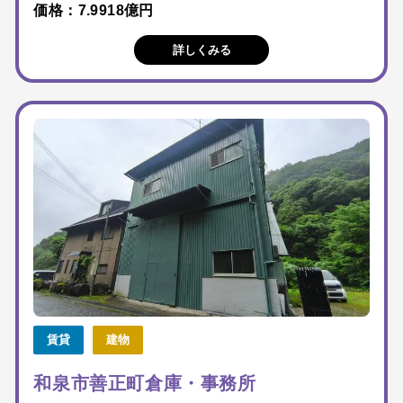
価格：7.9918億円
詳しくみる
賃貸
建物
和泉市善正町倉庫・事務所