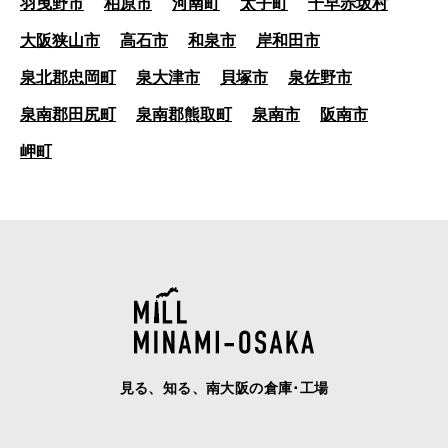
羽曳野市
柏原市
河南町
太子町
千早赤坂村
大阪狭山市
高石市
和泉市
岸和田市
泉北郡忠岡町
泉大津市
貝塚市
泉佐野市
泉南郡田尻町
泉南郡熊取町
泉南市
阪南市
岬町
見る、知る、南大阪の倉庫･工場