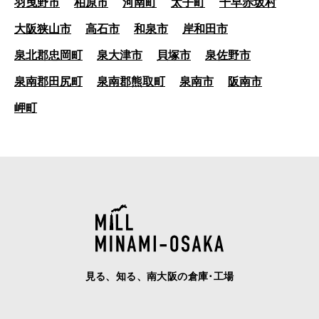
羽曳野市
柏原市
河南町
太子町
千早赤坂村
大阪狭山市
高石市
和泉市
岸和田市
泉北郡忠岡町
泉大津市
貝塚市
泉佐野市
泉南郡田尻町
泉南郡熊取町
泉南市
阪南市
岬町
見る、知る、南大阪の倉庫･工場