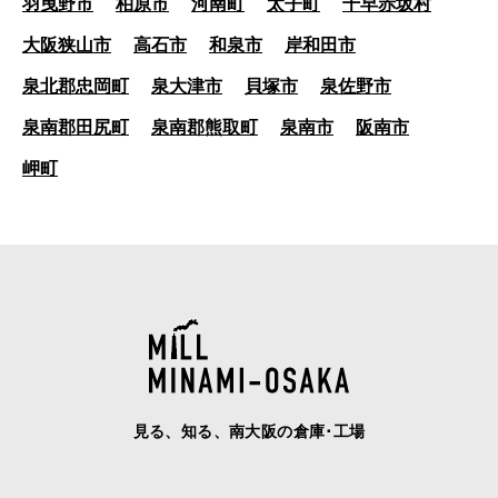
羽曳野市
柏原市
河南町
太子町
千早赤坂村
大阪狭山市
高石市
和泉市
岸和田市
泉北郡忠岡町
泉大津市
貝塚市
泉佐野市
泉南郡田尻町
泉南郡熊取町
泉南市
阪南市
岬町
見る、知る、南大阪の倉庫･工場