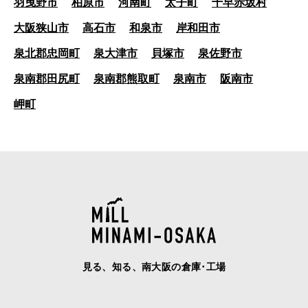
羽曳野市
柏原市
河南町
太子町
千早赤坂村
大阪狭山市
高石市
和泉市
岸和田市
泉北郡忠岡町
泉大津市
貝塚市
泉佐野市
泉南郡田尻町
泉南郡熊取町
泉南市
阪南市
岬町
見る、知る、南大阪の倉庫･工場